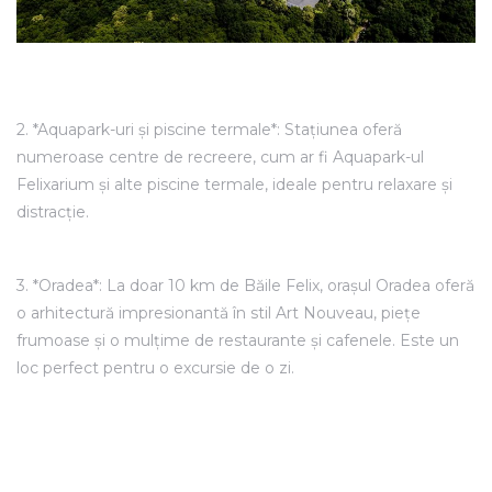
2. *Aquapark-uri și piscine termale*: Stațiunea oferă
numeroase centre de recreere, cum ar fi Aquapark-ul
Felixarium și alte piscine termale, ideale pentru relaxare și
distracție.
3. *Oradea*: La doar 10 km de Băile Felix, orașul Oradea oferă
o arhitectură impresionantă în stil Art Nouveau, piețe
frumoase și o mulțime de restaurante și cafenele. Este un
loc perfect pentru o excursie de o zi.