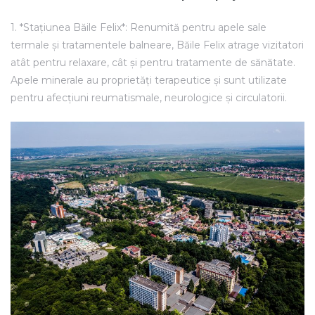
1. *Stațiunea Băile Felix*: Renumită pentru apele sale
termale și tratamentele balneare, Băile Felix atrage vizitatori
atât pentru relaxare, cât și pentru tratamente de sănătate.
Apele minerale au proprietăți terapeutice și sunt utilizate
pentru afecțiuni reumatismale, neurologice și circulatorii.